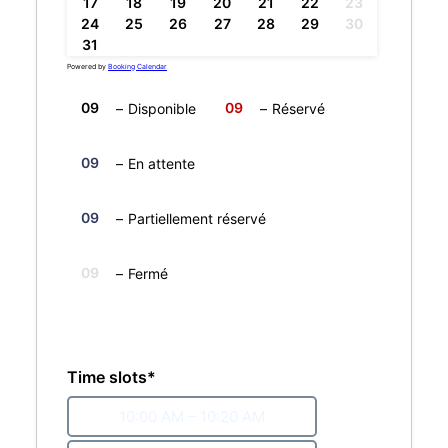
17
18
19
20
21
22
23
24
25
26
27
28
29
30
31
Powered by
Booking Calendar
09
09
–
Disponible
–
Réservé
09
–
En attente
·
09
–
Partiellement réservé
09
–
Fermé
Time slots*
10:00 AM – 10:20 AM