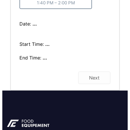
1:40 PM – 2:00 PM
Date:
...
Start Time:
...
End Time:
...
Next