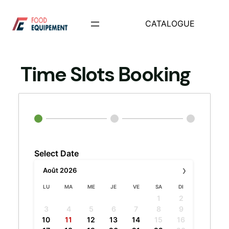
Aller
au
CATALOGUE
contenu
Time Slots Booking
Select Date
›
Août
2026
LU
MA
ME
JE
VE
SA
DI
1
2
3
4
5
6
7
8
9
·
10
11
12
13
14
15
16